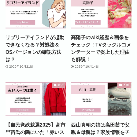
リブリーアイランドが起動
高陽子のwiki経歴＆画像を
できなくなる？対処法＆
チェック！TVタックルコメ
OSバージョンの確認方法
ンテーターで炎上した理由
は？
も解説！
2025年10月21日
2025年10月14日
政治
人物
【自民党総裁選2025】高市
西山真瑚の姉は高田茜で父
早苗氏の隣にいた「赤いス
親＆母親は？家族情報をチ