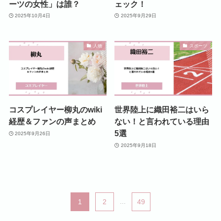
ーツの女性」は誰？
ェック！
2025年10月4日
2025年9月29日
人物
スポーツ
コスプレイヤー柳丸のwiki
世界陸上に織田裕二はいら
経歴＆ファンの声まとめ
ない！と言われている理由
5選
2025年9月26日
2025年9月18日
1
2
...
49