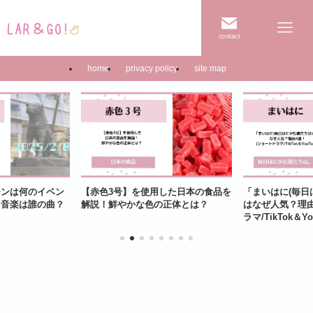
contact
home
privacy policy
site map
ーンは何のイベン
【赤色3号】を使用した日本の食品を
「まいはに(毎日
て音楽は誰の曲？
解説！鮮やかな色の正体とは？
はなぜ人気？理由
ラマ/TikTok＆Yo