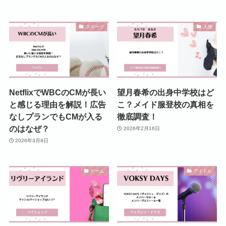
スポーツ
人物
NetflixでWBCのCMが長い
望月春希の出身中学校はど
と感じる理由を解説！広告
こ？メイド服登校の真相を
なしプランでもCMが入る
徹底調査！
のはなぜ？
2026年2月16日
2026年3月8日
ゲーム
アイドル