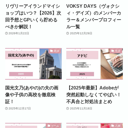
リヴリーアイランドマイシ
VOKSY DAYS（ヴォクシ
ョップはいつ？【2026】次
ィ・デイズ）のメンバーカ
回予想とGPいくら貯める
ラー＆メンバープロフィー
べきか解説！
ル一覧
2026年1月22日
2025年12月29日
政治
生活
国光文乃(あやの)の夫の画
【2025年最新】Adobeが
像や子供の高校を徹底検
突然起動しなくてやばい！
証！
不具合と対処法まとめ
2025年12月17日
2025年11月18日
ゲーム
人物