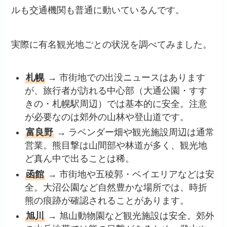
ルも交通機関も普通に動いているんです。
実際に有名観光地ごとの状況を調べてみました。
札幌
→ 市街地での出没ニュースはあります
が、旅行者が訪れる中心部（大通公園・すす
きの・札幌駅周辺）では基本的に安全。注意
が必要なのは郊外の山林や登山道です。
富良野
→ ラベンダー畑や観光施設周辺は通常
営業。熊目撃は山間部や林道が多く、観光地
ど真ん中で出ることは稀。
函館
→ 市街地や五稜郭・ベイエリアなどは安
全。大沼公園など自然豊かな場所では、時折
熊の痕跡が確認されることがあります。
旭川
→ 旭山動物園など観光施設は安全。郊外