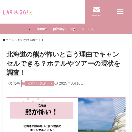
contact
home
privacy policy
site map
ホーム
おでかけスポット
北海道の熊が怖いと言う理由でキャン
セルできる？ホテルやツアーの現状を
調査！
広告
2025年8月16日
おでかけスポット