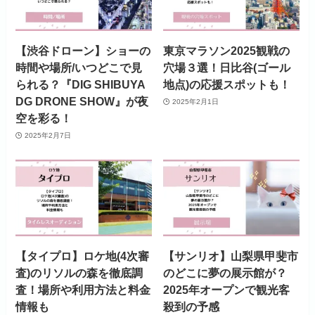
【渋谷ドローン】ショーの
東京マラソン2025観戦の
時間や場所/いつどこで見
穴場３選！日比谷(ゴール
られる？『DIG SHIBUYA
地点)の応援スポットも！
DG DRONE SHOW』が夜
2025年2月1日
空を彩る！
2025年2月7日
【タイプロ】ロケ地(4次審
【サンリオ】山梨県甲斐市
査)のリソルの森を徹底調
のどこに夢の展示館が？
査！場所や利用方法と料金
2025年オープンで観光客
情報も
殺到の予感