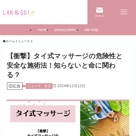
contact
home
privacy policy
site map
ホーム
ニュース
【衝撃】タイ式マッサージの危険性と
安全な施術法！知らないと命に関わ
る？
広告
2024年12月12日
ニュース
生活