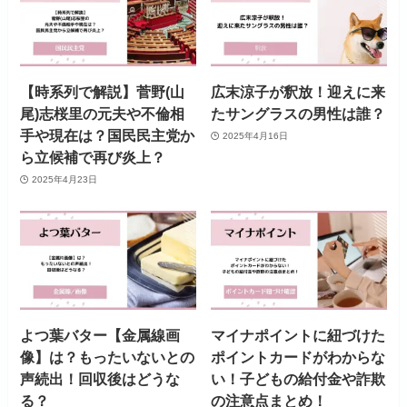
【時系列で解説】菅野(山
広末涼子が釈放！迎えに来
尾)志桜里の元夫や不倫相
たサングラスの男性は誰？
手や現在は？国民民主党か
2025年4月16日
ら立候補で再び炎上？
2025年4月23日
よつ葉バター【金属線画
マイナポイントに紐づけた
像】は？もったいないとの
ポイントカードがわからな
声続出！回収後はどうな
い！子どもの給付金や詐欺
る？
の注意点まとめ！