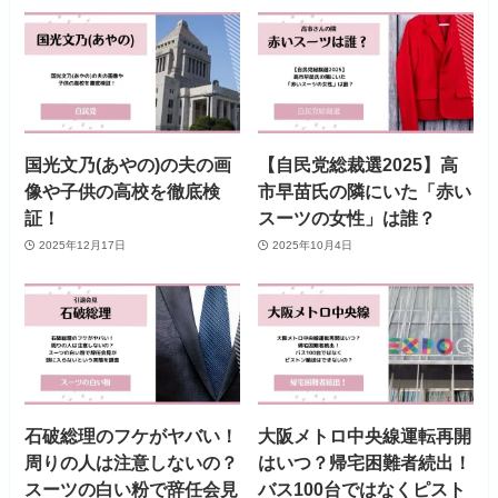
国光文乃(あやの)の夫の画
【自民党総裁選2025】高
像や子供の高校を徹底検
市早苗氏の隣にいた「赤い
証！
スーツの女性」は誰？
2025年12月17日
2025年10月4日
石破総理のフケがヤバい！
大阪メトロ中央線運転再開
周りの人は注意しないの？
はいつ？帰宅困難者続出！
スーツの白い粉で辞任会見
バス100台ではなくピスト