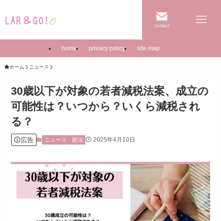
contact
home
privacy policy
site map
ホーム
ニュース
30歳以下が対象の若者減税法案、成立の
可能性は？いつから？いくら減税され
る？
広告
2025年4月10日
ニュース
政治