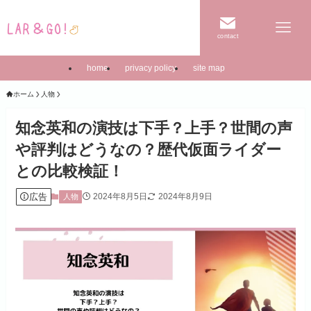
contact
home
privacy policy
site map
ホーム
人物
知念英和の演技は下手？上手？世間の声
や評判はどうなの？歴代仮面ライダー
との比較検証！
広告
2024年8月5日
2024年8月9日
人物