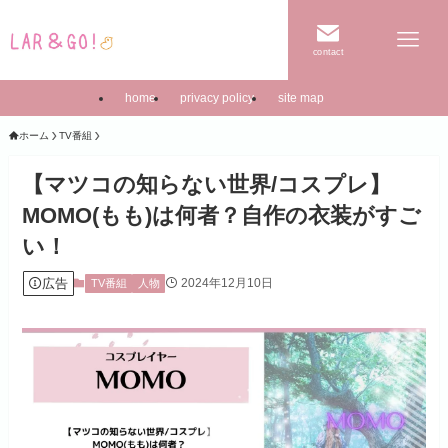
contact
home
privacy policy
site map
ホーム
TV番組
【マツコの知らない世界/コスプレ】
MOMO(もも)は何者？自作の衣装がすご
い！
広告
2024年12月10日
TV番組
人物