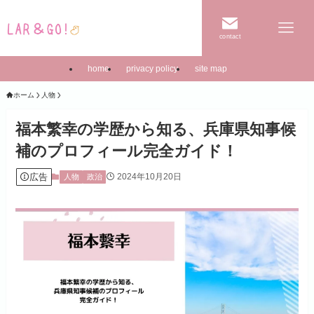
contact
home
privacy policy
site map
ホーム
人物
福本繁幸の学歴から知る、兵庫県知事候
補のプロフィール完全ガイド！
広告
2024年10月20日
人物
政治