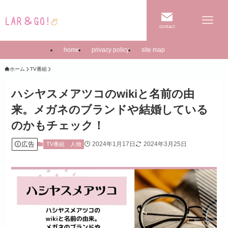
contact
home
privacy policy
site map
ホーム
TV番組
ハシヤスメアツコのwikiと名前の由
来。メガネのブランドや結婚している
のかもチェック！
広告
2024年1月17日
2024年3月25日
TV番組
人物