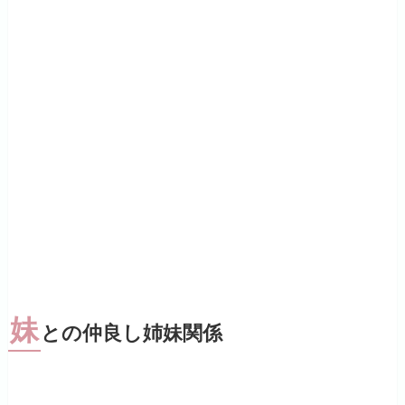
妹
との仲良し姉妹関係