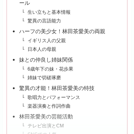
ール
生い立ちと基本情報
驚異の言語能力
ハーフの美少女！林田茶愛美の両親
イギリス人の父親
日本人の母親
妹との仲良し姉妹関係
6歳年下の妹・花歩果
姉妹で切磋琢磨
驚異の才能！林田茶愛美の特技
歌唱力とパフォーマンス
楽器演奏と作詞作曲
林田茶愛美の芸能活動
テレビ出演とCM