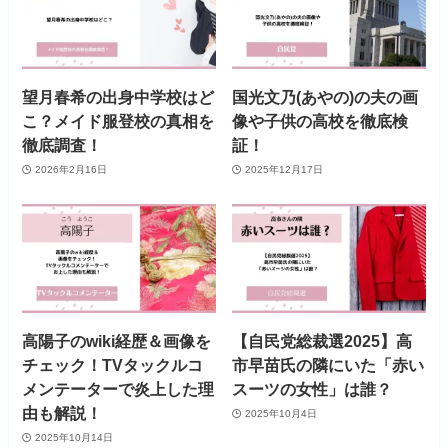
望月春希の出身中学校はど
国光文乃(あやの)の夫の画
こ？メイド服登校の真相を
像や子供の高校を徹底検
徹底調査！
証！
2026年2月16日
2025年12月17日
高陽子のwiki経歴＆画像を
【自民党総裁選2025】高
チェック！TVタックルコ
市早苗氏の隣にいた「赤い
メンテーターで炎上した理
スーツの女性」は誰？
由も解説！
2025年10月4日
2025年10月14日