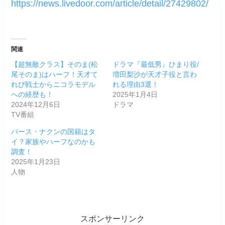
https://news.livedoor.com/article/detail/27429802/
関連
【超無敵クラス】そのま(松
ドラマ『最低男』ひまり役/
尾そのま)はハーフ！天才て
増田梨沙が天才子役と言わ
れび戦士からニコラモデル
れる理由3選！
への経歴も！
2025年1月4日
2024年12月6日
ドラマ
TV番組
パース・ナクンの国籍はタ
イ？家族やハーフなのかも
調査！
2025年1月23日
人物
スポンサーリンク