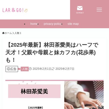
contact
home
privacy policy
site map
ホーム
人物
【2025年最新】林田茶愛美はハーフで
天才！父親や母親と妹カフカ(花歩果)
も！
広告
2025年2月1日
2025年2月7日
人物