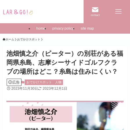
contact
home
privacy policy
site map
ホーム
おでかけスポット
池畑慎之介（ピーター）の別荘がある福
岡県糸島、志摩シーサイドゴルフクラ
ブの場所はどこ？糸島は住みにくい？
広告
おでかけスポット
人物
2023年11月30日
2023年12月1日