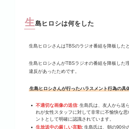
生
島ヒロシは何をした
生島ヒロシさんはTBSのラジオ番組を降板した
生島ヒロシさんがTBSラジオの番組を降板した
違反があったためです。
生島ヒロシさんが行ったハラスメント行為の具
不適切な画像の送信
:
生島氏は、友人から送
れが女性スタッフに対して非常に不愉快な思
ントとして明確に認識されています。
生放送中の厳しい言動
: 生島氏は、朝の9