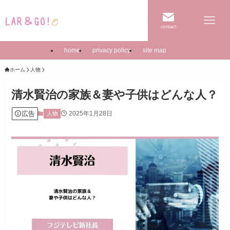
contact
home
privacy policy
site map
ホーム
人物
清水賢治の家族＆妻や子供はどんな人？
広告
2025年1月28日
人物