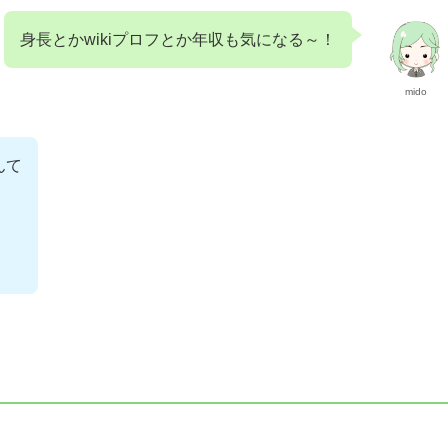
身長とかwikiプロフとか年収も気になる～！
mido
んて