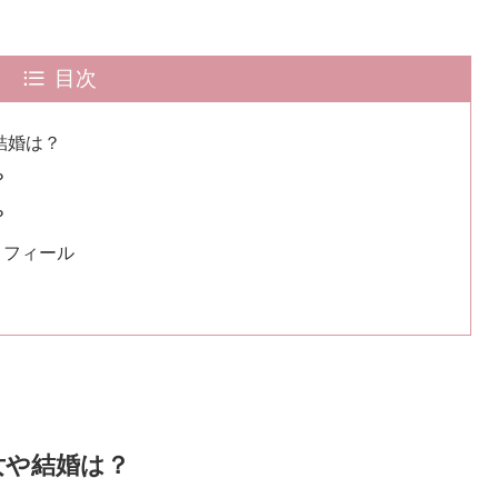
目次
結婚は？
？
？
ロフィール
女や結婚は？