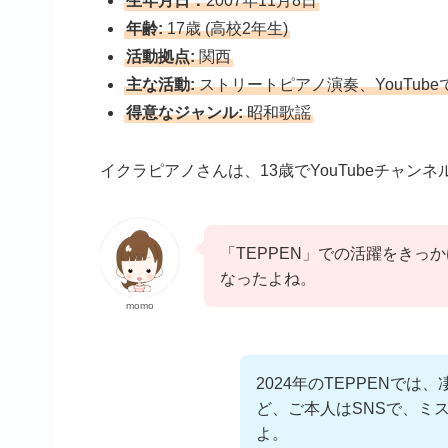
生年月日：
2007年11月8日
年齢:
17歳 (高校2年生)
活動拠点:
関西
主な活動:
ストリートピアノ演奏、YouTub
得意なジャンル:
昭和歌謡
イクラピアノさんは、13歳でYouTubeチャ
「TEPPEN」での活躍をきっ
なったよね。
momo
2024年のTEPPENで
ど、ご本人はSNSで、ミ
よ。