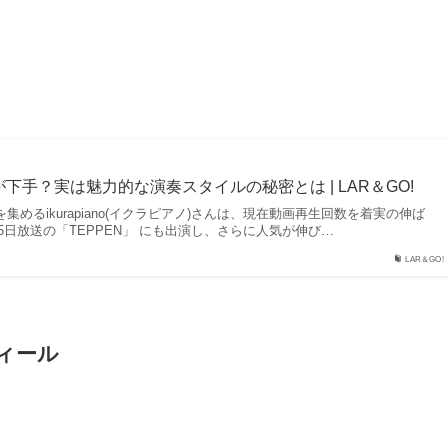
ピアノが下手？実は魅力的な演奏スタイルの秘密とは | LAR＆GO!
めるikurapiano(イクラピアノ)さんは、現在動画再生回数を着実の伸ば
15日放送の「TEPPEN」 にも出演し、さらに人気が伸び…
LAR＆GO!
フィール